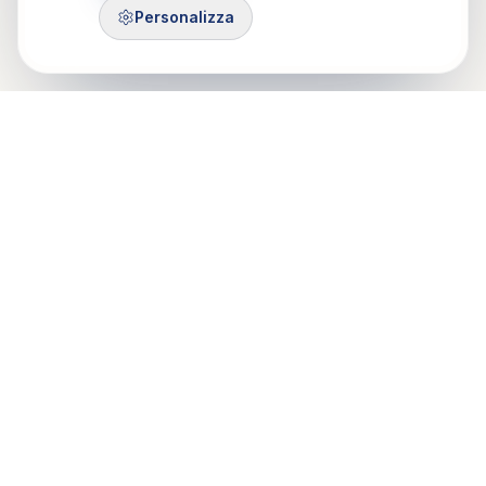
Personalizza
Control Mastery Theory
ITALIAN GROUP
Il CMT-IG nasce da un'idea di Francesco Gazzillo, grazie al
sostegno di Marshall Bush e George Silberschatz e dalla
passione di psicologi e psicoteraputi di Roma, Milano e Torino.
Mobile: 375 503 7321
Email: info@cmt-ig.org
PEC: cmtig@pec.it