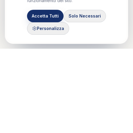
funzionamento del sito.
Accetta Tutti
Solo Necessari
Personalizza
Control Mastery Theory
ITALIAN GROUP
Il CMT-IG nasce da un'idea di Francesco Gazzillo, grazie al
sostegno di Marshall Bush e George Silberschatz e dalla
passione di psicologi e psicoteraputi di Roma, Milano e Torino.