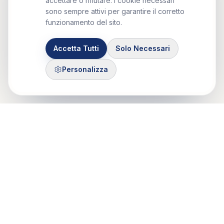
accettare o rifiutare. I cookie necessari
sono sempre attivi per garantire il corretto
funzionamento del sito.
Accetta Tutti
Solo Necessari
Personalizza
Control Mastery Theory
ITALIAN GROUP
Il CMT-IG nasce da un'idea di Francesco Gazzillo, grazie al
sostegno di Marshall Bush e George Silberschatz e dalla