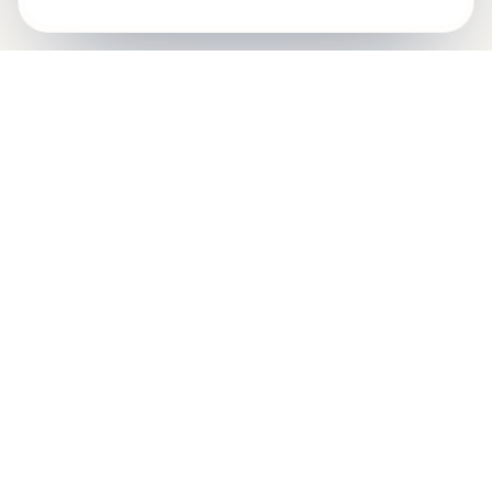
Control Mastery Theory
ITALIAN GROUP
Il CMT-IG nasce da un'idea di Francesco Gazzillo, grazie al
sostegno di Marshall Bush e George Silberschatz e dalla
passione di psicologi e psicoteraputi di Roma, Milano e Torino.
Mobile: 375 503 7321
Email: info@cmt-ig.org
PEC: cmtig@pec.it
Via Arrigo Davila, 43 – 00179, Roma