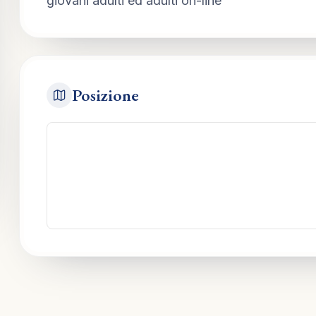
giovani adulti ed adulti on-line
Posizione