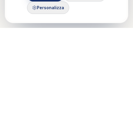
Personalizza
Control Mastery Theory
ITALIAN GROUP
Il CMT-IG nasce da un'idea di Francesco Gazzillo, grazie al
sostegno di Marshall Bush e George Silberschatz e dalla
passione di psicologi e psicoteraputi di Roma, Milano e Torino.
Mobile: 375 503 7321
Email: info@cmt-ig.org
PEC: cmtig@pec.it